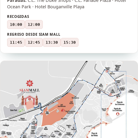
Paradas:
C.C. The Duke Shops · C.C. Fañabé Plaza · Hotel
Ocean Park · Hotel Bouganville Playa
RECOGIDAS
10:00
12:00
REGRESO DESDE SIAM MALL
11:45
12:45
13:30
15:30