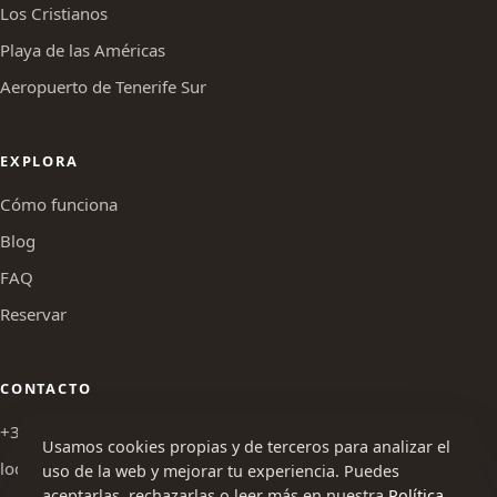
Los Cristianos
Playa de las Américas
Aeropuerto de Tenerife Sur
EXPLORA
Cómo funciona
Blog
FAQ
Reservar
CONTACTO
+34 644 727 452
Usamos cookies propias y de terceros para analizar el
lockerintheisland@gmail.com
uso de la web y mejorar tu experiencia. Puedes
aceptarlas, rechazarlas o leer más en nuestra
Política